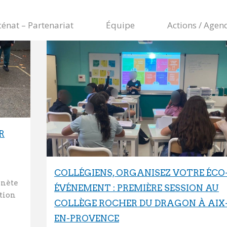
énat – Partenariat
Équipe
Actions / Agen
R
COLLÉGIENS, ORGANISEZ VOTRE ÉCO
anète
ÉVÉNEMENT : PREMIÈRE SESSION AU
ction
COLLÈGE ROCHER DU DRAGON À AIX
EN-PROVENCE