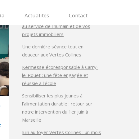
Articles récents
da
Actualités
Contact
Maisons Cosy : un mécène engagé
au service de l’humain et de vos
projets immobiliers
Une dernière séance tout en
douceur aux Vertes Collines
Kermesse écoresponsable à Carry-
le-Rouet : une fête engagée et
réussie à l’école
Sensibiliser les plus jeunes à
l’alimentation durable : retour sur
-
notre intervention du 1er juin à
Marseille
-
Juin au foyer Vertes Collines : un mois