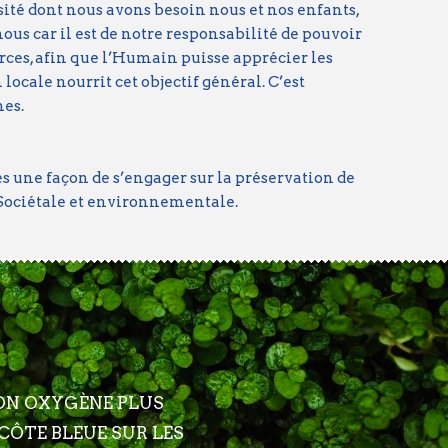
sité dont nous avons besoin nous et nos enfants,
us car il est de notre responsabilité de pouvoir
rces, afin que l’Humain puisse apprécier les
ocale nourrit cet objectif général. C’est
es.
es une façon de s’engager sur la préservation de
, Sociétale et environnementale.
ON OXYGÈNE PLUS
CÔTE BLEUE SUR LES