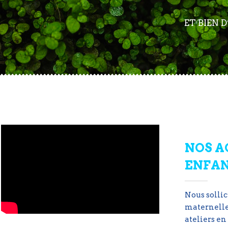
ET BIEN
NOS A
ENFA
Nous sollic
maternelle 
ateliers en