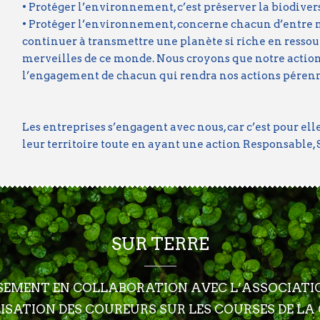
• Protéger l’environnement, c’est préserver la biodiver
• Protéger l’environnement, concerne chacun d’entre no
continuer à transmettre une planète si riche en ressou
merveilles de ce monde. Nous croyons que notre action l
l’engagement de chacun qui rendra nos actions pérenn
Les entreprises s’engagent avec nous, car c’est pour ell
leur territoire toute en ayant une action Responsable
SUR TERRE
ISEMENT EN COLLABORATION AVEC L’ASSOCIATI
LISATION DES COUREURS SUR LES COURSES DE LA 