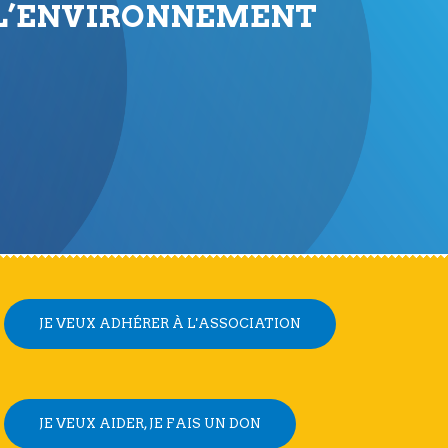
 L’ENVIRONNEMENT
JE VEUX ADHÉRER À L'ASSOCIATION
JE VEUX AIDER, JE FAIS UN DON