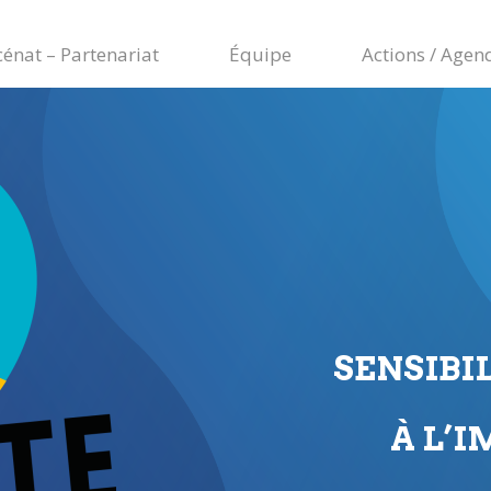
énat – Partenariat
Équipe
Actions / Agen
SENSIBI
À L’