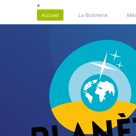
Accueil
La Butinerie
Méc