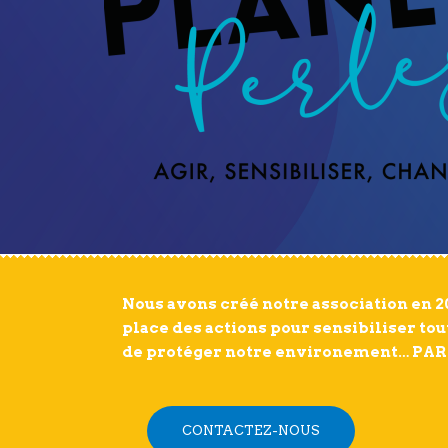
Nous avons créé notre association en 2
place des actions pour sensibiliser tou
de protéger notre environement… PA
CONTACTEZ-NOUS