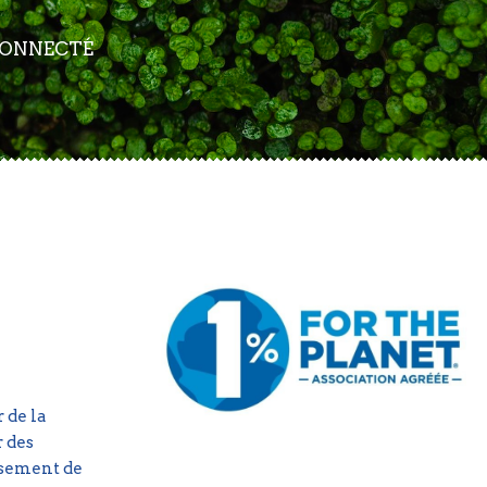
CONNECTÉ
 de la
 des
oisement de