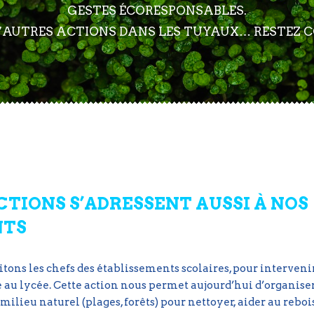
GESTES ÉCORESPONSABLES.
 D’AUTRES ACTIONS DANS LES TUYAUX… RESTEZ 
CTIONS S’ADRESSENT AUSSI À NOS
NTS
itons les chefs des établissements scolaires, pour intervenir
au lycée. Cette action nous permet aujourd’hui d’organiser
 milieu naturel (plages, forêts) pour nettoyer, aider au reb