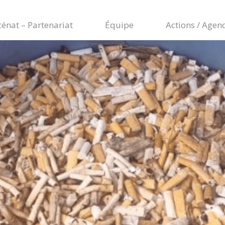
énat – Partenariat
Équipe
Actions / Agen