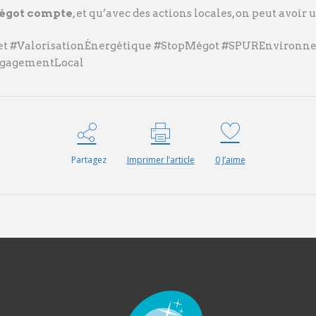
égot compte
, et qu’avec des actions locales, on peut avoir
et #ValorisationÉnergétique #StopMégot #SPUREnvironn
ngagementLocal
Partagez
Imprimer l’article
0
J’aime