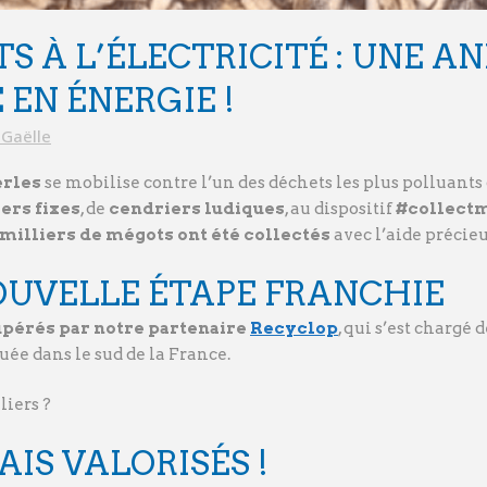
S À L’ÉLECTRICITÉ : UNE A
EN ÉNERGIE !
Gaëlle
erles
se mobilise contre l’un des déchets les plus polluant
ers fixes
, de
cendriers ludiques
, au dispositif
#collect
milliers de mégots ont été collectés
avec l’aide précieu
 NOUVELLE ÉTAPE FRANCHIE
pérés par notre partenaire
Recyclop
, qui s’est chargé
uée dans le sud de la France.
liers ?
IS VALORISÉS !