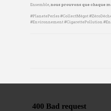
Ensemble,
nous prouvons que chaque m
#PlanetePerles #CollectMégot #ZéroDéch
#Environnement #CigarettePollution #E