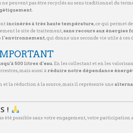
 ne peuvent pas être recyclés au sens traditionnel du term
rgétiquement
.
ont
incinérés à très haute température
, ce qui permet d
tement le site de traitement,
sans recours aux énergies fo
de l’environnement
, qui donne une seconde vie utile à ces 
 IMPORTANT
usqu’à 500 litres d’eau
. En les collectant et en les valori
rrestres, mais aussi à
réduire notre dépendance énergé
et la réduction à la source, mais il représente une
alterna
S !
 pas été possible sans votre engagement, votre participation a