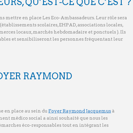
RS, QU’EST-CE QUE C’EST ?
s mettre en place Les Eco-Ambassadeurs. Leur rôle sera
e (établissements scolaires, EHPAD, associations locales,
mmerces locaux, marchés hebdomadaire et ponctuels ). Ils
les et sensibiliseront les personnes fréquentant leur
FOYER RAYMOND
e en place au sein du
Foyer Raymond Jacquemus
à
ent médico social a ainsi souhaité que nous les
émarches éco-responsables tout en intégrant les