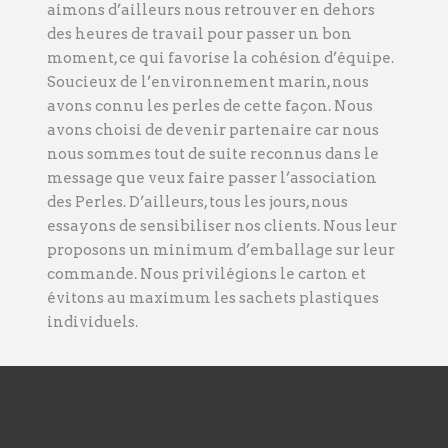
aimons d’ailleurs nous retrouver en dehors
des heures de travail pour passer un bon
moment, ce qui favorise la cohésion d’équipe.
Soucieux de l’environnement marin, nous
avons connu les perles de cette façon. Nous
avons choisi de devenir partenaire car nous
nous sommes tout de suite reconnus dans le
message que veux faire passer l’association
des Perles. D’ailleurs, tous les jours, nous
essayons de sensibiliser nos clients. Nous leur
proposons un minimum d’emballage sur leur
commande. Nous privilégions le carton et
évitons au maximum les sachets plastiques
individuels.