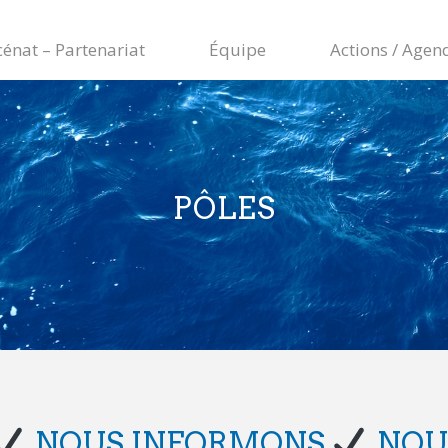
énat – Partenariat
Équipe
Actions / Agen
PÔLES
, NOUS INFORMONS
, NO