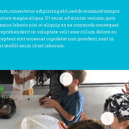
met, consectetur adipiscing elit, sed do eiusmod tempor
 dolore magna aliqua. Ut enim ad minim veniam, quis
lamco laboris nisi ut aliquip ex ea commodo consequat.
 reprehenderit in voluptate velit esse cillum dolore eu
xcepteur sint occaecat cupidatat non proident, sunt in
nt mollit anim id est laborum.