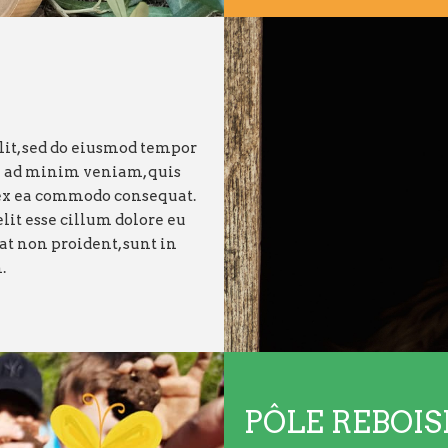
lit, sed do eiusmod tempor
m ad minim veniam, quis
p ex ea commodo consequat.
lit esse cillum dolore eu
at non proident, sunt in
.
PÔLE REBOI