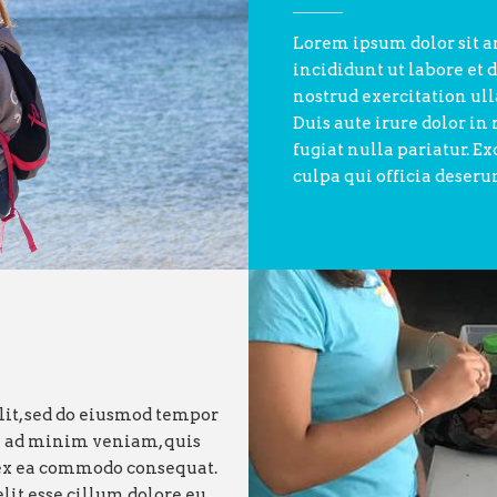
Lorem ipsum dolor sit a
incididunt ut labore et
nostrud exercitation ul
Duis aute irure dolor in
fugiat nulla pariatur. E
culpa qui officia deseru
lit, sed do eiusmod tempor
m ad minim veniam, quis
p ex ea commodo consequat.
lit esse cillum dolore eu