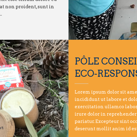
at non proident, sunt in
.
PÔLE CONSE
ECO-RESPON
Lorem ipsum dolor sit amet
incididunt ut labore et d
exercitation ullamco labor
irure dolor in reprehenderi
pariatur. Excepteur sint oc
deserunt mollit anim id es