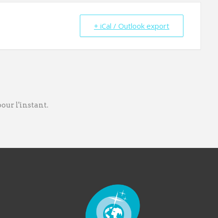
+ iCal / Outlook export
ur l'instant.