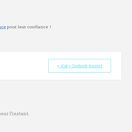
nce
pour leur confiance !
+ iCal / Outlook export
ur l'instant.