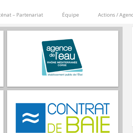
énat – Partenariat
Équipe
Actions / Agen