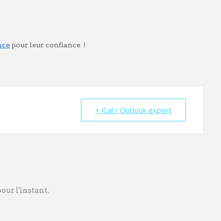
nce
pour leur confiance !
+ iCal / Outlook export
ur l'instant.