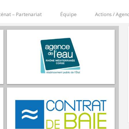
énat – Partenariat
Équipe
Actions / Agen