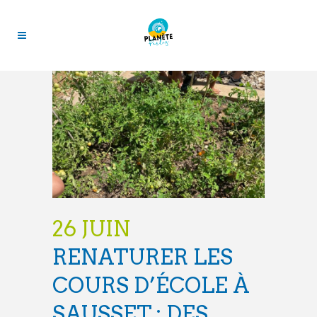
26 JUIN
RENATURER LES
COURS D’ÉCOLE À
SAUSSET : DES