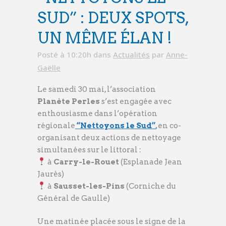
SUD” : DEUX SPOTS,
UN MÊME ÉLAN !
Posté à 10:20h
dans
Actualités
par
Anne-
Gaëlle
Le samedi 30 mai, l’association
Planète Perles
s’est engagée avec
enthousiasme dans l’opération
régionale
“Nettoyons le Sud”
,
en co-
organisant deux actions de nettoyage
simultanées sur le littoral :
à
Carry-le-Rouet
(Esplanade Jean
Jaurès)
à
Sausset-les-Pins
(Corniche du
Général de Gaulle)
Une matinée placée sous le signe de la