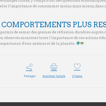
des échanges riches, y compris sur des questions économique
ppeler l’importance de consommer moins mais mieux, dans u
DE COMPORTEMENTS PLUS RE
si permis de semer des graines de réflexion durables auprès 
ion observés montrent toute l’importance de ces actions éd
 respectueux d’eux-mêmes et de la planète.
Partagez
Imprimer l’article
0
J’aime