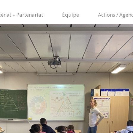
énat – Partenariat
Équipe
Actions / Agen