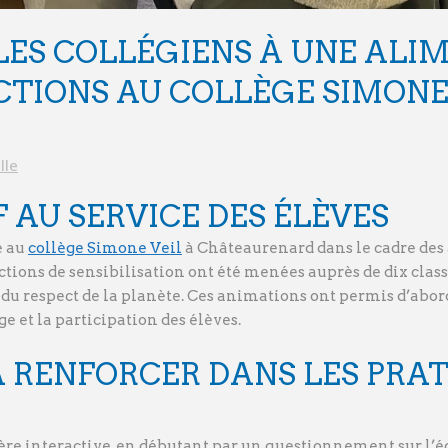
 LES COLLÉGIENS À UNE AL
CTIONS AU COLLÈGE SIMONE
lle
 AU SERVICE DES ÉLÈVES
e au
collège Simone Veil
à Châteaurenard dans le cadre des 
ions de sensibilisation ont été menées auprès de dix class
t du respect de la planète. Ces animations ont permis d’abor
 et la participation des élèves.
 À RENFORCER DANS LES PRA
re interactive, en débutant par un questionnement sur l’éq