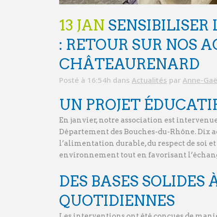
13 JAN
SENSIBILISER
: RETOUR SUR NOS A
CHÂTEAURENARD
Posté à 16:54h
dans
Actualités
par
Anne-Gaë
UN PROJET ÉDUCATIF
En janvier, notre association est intervenu
Département des Bouches-du-Rhône. Dix act
l’alimentation durable, du respect de soi e
environnement tout en favorisant l’échange
DES BASES SOLIDES
QUOTIDIENNES
Les interventions ont été conçues de maniè