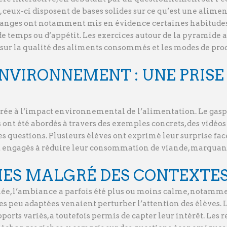
 ceux-ci disposent de bases solides sur ce qu’est une alime
changes ont notamment mis en évidence certaines habitudes à
e temps ou d’appétit. Les exercices autour de la pyramide 
 sur la qualité des aliments consommés et les modes de pro
NVIRONNEMENT : UNE PRISE
rée à l’impact environnemental de l’alimentation. Le gaspil
ont été abordés à travers des exemples concrets, des vidéos e
s questions. Plusieurs élèves ont exprimé leur surprise fa
sont engagés à réduire leur consommation de viande, marquan
ES MALGRÉ DES CONTEXTES
urnée, l’ambiance a parfois été plus ou moins calme, notam
les peu adaptées venaient perturber l’attention des élèves
upports variés, a toutefois permis de capter leur intérêt. Les 