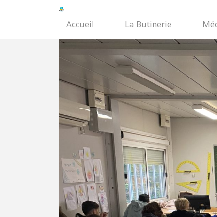
Accueil
La Butinerie
Méc