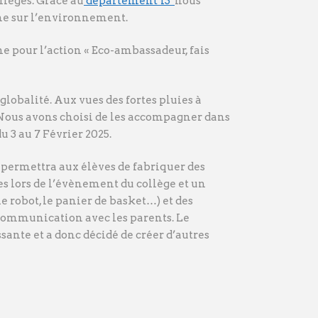
llèges. Grâce au
département 13
nous
mme sur l’environnement.
e pour l’action « Eco-ambassadeur, fais
lobalité. Aux vues des fortes pluies à
s. Nous avons choisi de les accompagner dans
 3 au 7 Février 2025.
i permettra aux élèves de fabriquer des
tes lors de l’évènement du collège et un
le robot, le panier de basket…) et des
e communication avec les parents. Le
sante et a donc décidé de créer d’autres