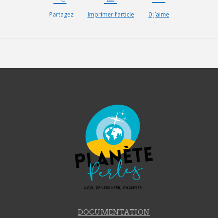
Partagez
Imprimer l’article
0
J’aime
DOCUMENTATION