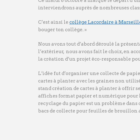
Ce mardi 8 octobre a marqué le départ d’un
interviendrons auprès de nombreuses class
C’est ainsi le
collège Lacordaire à Marseill
bouger ton collège. »
Nous avons tout d’abord déroulé la présent
l’extérieur, nous avons fait le choix, en a
la création d’un projet éco-responsable pou
L’idée fut d’organiser une collecte de papi
cartes à planter avec les graines non utilis
stand création de cartes à planter à offrir s
affiches format papier et numérique pour l
recyclage du papier est un problème dans ce
bacs de collecte pour feuilles de brouillon