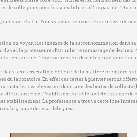
e année scolaire 2024/2025 riches en actions au sein des co
es de collégiens pour les sensibiliser à l’impact de l’Ho
e
qui ouvre la bal. Nous y avons rencontré une classe de 5èm
ation en voyant les thèmes de la surconsommation dans sa g
ccord avec la professeure, d’annuler le ramassage de déchet
r la semaine de l’environnement du collège qui aura lieu du
er dans les classes afin d’obtenir de la matière première qu
ées du laboratoire. En effet ces cartes à planter seront offer
era installé. Les élèves ont donc créé des boites de collecte (
e site internet de l’établissement et le logiciel interne d
t établissement. La professeure a trouvé cette idée intéres
 avec le groupe des éco-délégués.