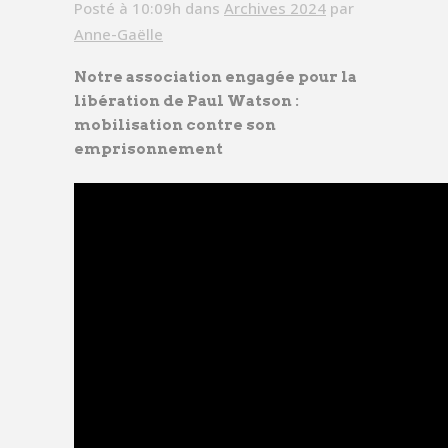
Posté à 10:09h
dans
Archives 2024
par
Anne-Gaëlle
Notre association engagée pour la
libération de Paul Watson :
mobilisation contre son
emprisonnement