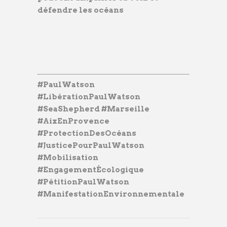
défendre les océans
#PaulWatson
#LibérationPaulWatson
#SeaShepherd #Marseille
#AixEnProvence
#ProtectionDesOcéans
#JusticePourPaulWatson
#Mobilisation
#EngagementÉcologique
#PétitionPaulWatson
#ManifestationEnvironnementale