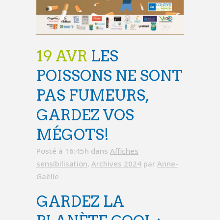
19 AVR
LES
POISSONS NE SONT
PAS FUMEURS,
GARDEZ VOS
MÉGOTS!
Posté à 16:45h
dans
Affiches
sensibilisation
,
Archives 2024
par
Anne-
Gaëlle
GARDEZ LA