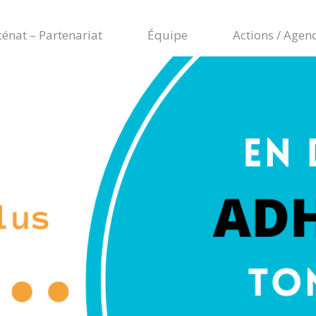
énat – Partenariat
Équipe
Actions / Agen