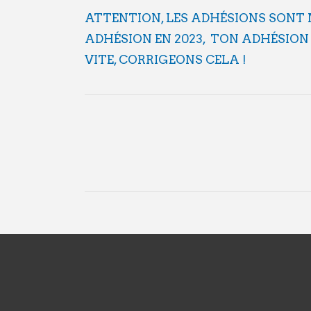
ATTENTION, LES ADHÉSIONS SONT 
ADHÉSION EN 2023, TON ADHÉSION 
VITE, CORRIGEONS CELA !