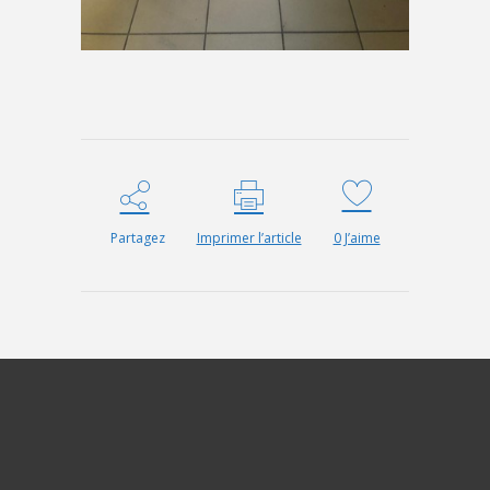
Partagez
Imprimer l’article
0
J’aime