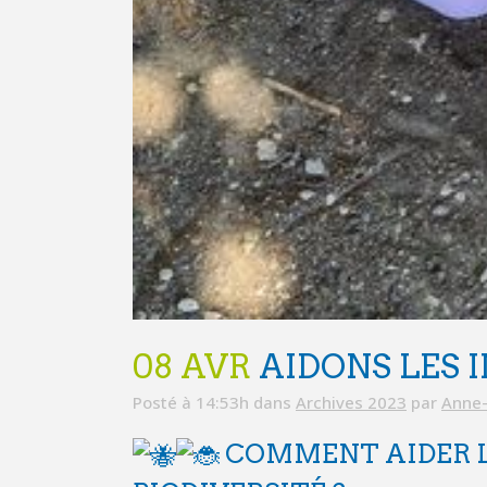
08 AVR
AIDONS LES 
Posté à 14:53h
dans
Archives 2023
par
Anne-
COMMENT AIDER L