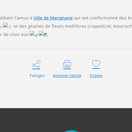
 Albert Camus à
Ville de Marignane
qui ont confectionné des 
au
et des graines de fleurs mellifères (coquelicot, bourrach
ur de chez eux
Partagez
Imprimer l’article
0
J’aime