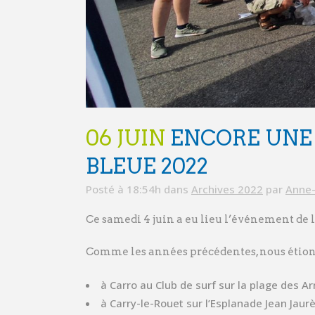
06 JUIN
ENCORE UNE 
BLEUE 2022
Posté à 18:54h
dans
Archives 2022
par
Anne-
Ce samedi 4 juin a eu lieu l’événement de 
Comme les années précédentes, nous étions 
à Carro au Club de surf sur la plage des Ar
à Carry-le-Rouet sur l’Esplanade Jean Jaur