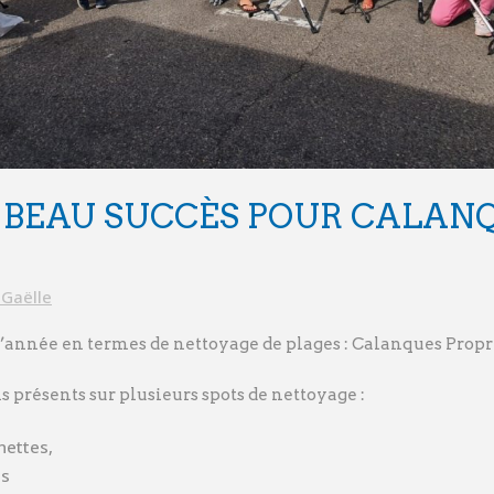
BEAU SUCCÈS POUR CALANQ
Gaëlle
l’année en termes de nettoyage de plages : Calanques Propre
présents sur plusieurs spots de nettoyage :
nettes,
ès