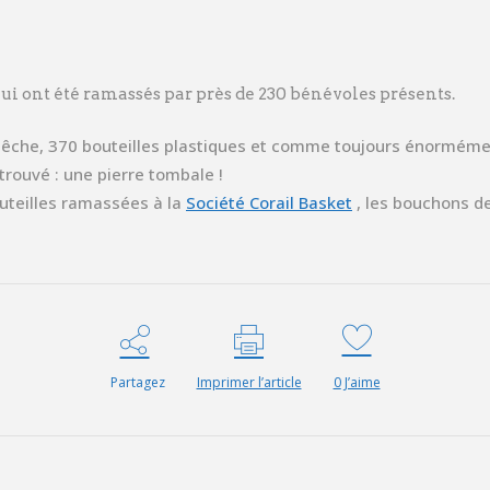
 qui ont été ramassés par près de 230 bénévoles présents.
e pêche, 370 bouteilles plastiques et comme toujours énormém
trouvé : une pierre tombale !
uteilles ramassées à la
Société Corail Basket
, les bouchons de
Partagez
Imprimer l’article
0
J’aime