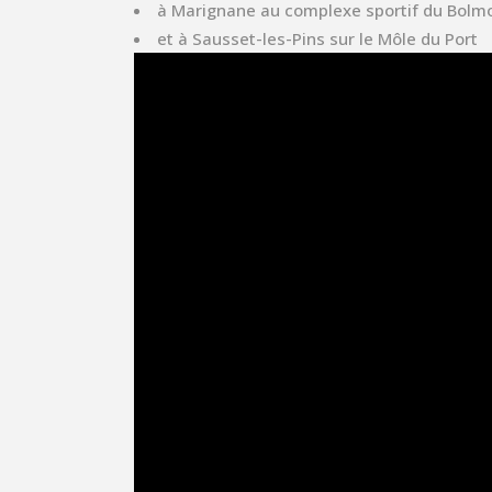
à Marignane au complexe sportif du Bolm
et à Sausset-les-Pins sur le Môle du Port