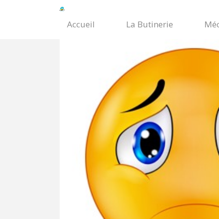
Accueil
La Butinerie
Méc