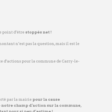
e point d’être
stoppés net !
ontant n’est pas la question, mais il est le
e d’actions pour la commune de Carry-le-
rté par la mairie
pour la cause
e notre champ d’action sur la commune,
tant pour si peu d’estime !