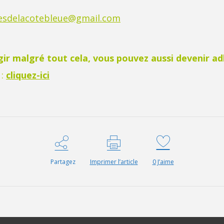
lesdelacotebleue@gmail.com
ir malgré tout cela, vous pouvez aussi devenir adh
 :
cliquez-ici
Partagez
Imprimer l’article
0
J’aime