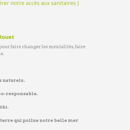
érer notre accès aux sanitaires )
-Rouet
our faire changer les mentalités, faire
e.
s naturels.
co-responsable.
bhi.
 terre qui pollue notre belle mer