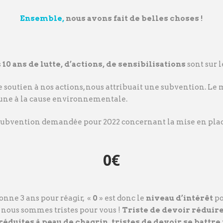
Ensemble,
nous avons fait de belles choses !
s
10 ans de lutte, d’actions, de sensibilisations
sont sur l
de soutien à nos actions, nous attribuait une subvention. Le m
une à la cause environnementale.
subvention demandée pour 2022 concernant la mise en plac
0€
onne 3 ans pour réagir, «
0
» est donc le
niveau d’intérêt
po
 nous sommes tristes pour vous !
Triste de devoir réduir
 réduites à peau de chagrin, tristes de devoir se battre 