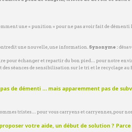
mment une « punition » pour ne pas avoir fait de démenti lo
ontredit une nouvelle, une information.
Synonyme :
désave
ire pour échanger et repartir du bon pied… pour notre en
es séances de sensibilisation sur le tri et le recyclage au P
pas de démenti … mais apparemment pas de subve
mmes tristes… pour vous carryens et carryennes, pour nos a
proposer votre aide, un début de solution ? Parce