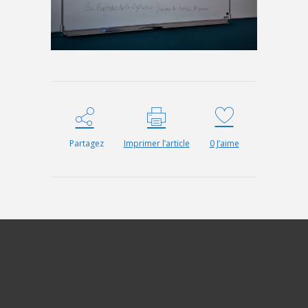
Partagez
Imprimer l’article
0
J’aime