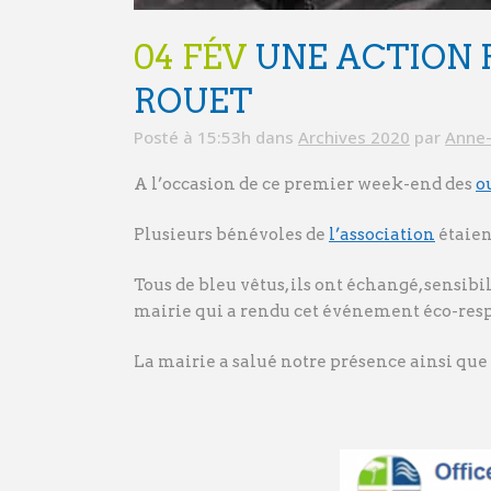
04 FÉV
UNE ACTION 
ROUET
Posté à 15:53h
dans
Archives 2020
par
Anne-
A l’occasion de ce premier week-end des
o
Plusieurs bénévoles de
l’association
étaien
Tous de bleu vêtus, ils ont échangé, sensib
mairie qui a rendu cet événement éco-res
La mairie a salué notre présence ainsi que