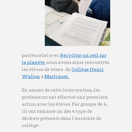
partenariat avec
Recyclop-un oeil sur
la planète
, nous avons ainsi rencontrés
les élèves de 6ème du
Collège Henri
Wallon
à
Martigues.
En amont de cette intervention, les
professeurs ont effectué une première
action avec les élèves. Par groupe de 4,
ils ont ramassé un des 4 type de
déchets présents dans l’enceinte du
collège :