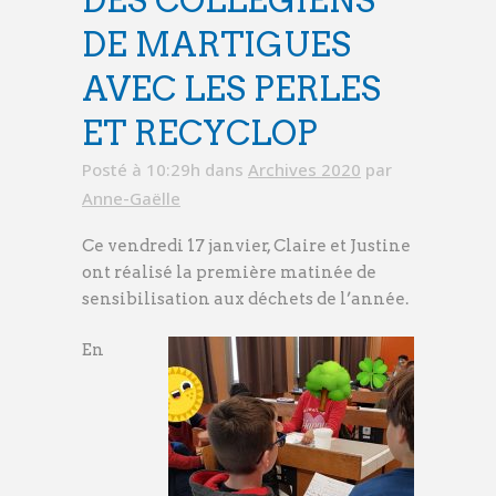
DES COLLÉGIENS
DE MARTIGUES
AVEC LES PERLES
ET RECYCLOP
Posté à 10:29h
dans
Archives 2020
par
Anne-Gaëlle
Ce vendredi 17 janvier, Claire et Justine
ont réalisé la première matinée de
sensibilisation aux déchets de l’année.
En